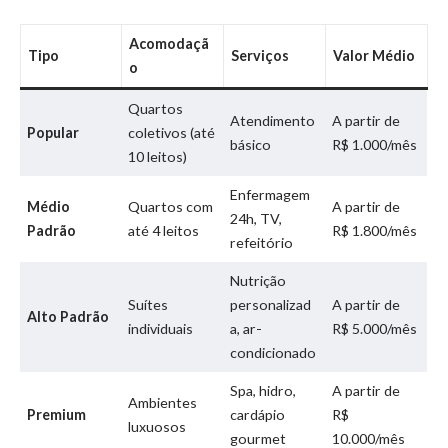
Acomodaçã
Tipo
Serviços
Valor Médio
o
Quartos
Atendimento
A partir de
Popular
coletivos (até
básico
R$ 1.000/mês
10 leitos)
Enfermagem
Médio
Quartos com
A partir de
24h, TV,
Padrão
até 4 leitos
R$ 1.800/mês
refeitório
Nutrição
Suítes
personalizad
A partir de
Alto Padrão
individuais
a, ar-
R$ 5.000/mês
condicionado
Spa, hidro,
A partir de
Ambientes
Premium
cardápio
R$
luxuosos
gourmet
10.000/mês