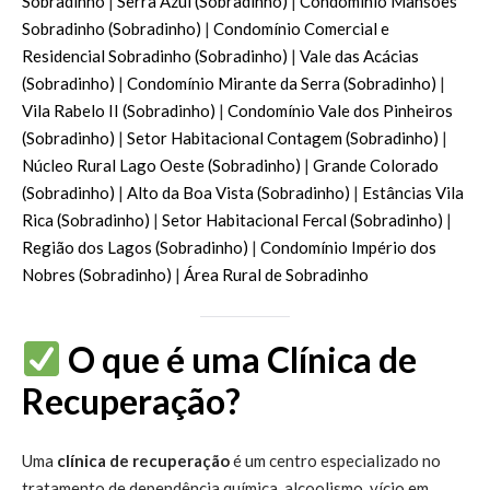
Sobradinho
|
Serra Azul (Sobradinho)
|
Condomínio Mansões
Sobradinho (Sobradinho)
|
Condomínio Comercial e
Residencial Sobradinho (Sobradinho)
|
Vale das Acácias
(Sobradinho)
|
Condomínio Mirante da Serra (Sobradinho)
|
Vila Rabelo II (Sobradinho)
|
Condomínio Vale dos Pinheiros
(Sobradinho)
|
Setor Habitacional Contagem (Sobradinho)
|
Núcleo Rural Lago Oeste (Sobradinho)
|
Grande Colorado
(Sobradinho)
|
Alto da Boa Vista (Sobradinho)
|
Estâncias Vila
Rica (Sobradinho)
|
Setor Habitacional Fercal (Sobradinho)
|
Região dos Lagos (Sobradinho)
|
Condomínio Império dos
Nobres (Sobradinho)
|
Área Rural de Sobradinho
O que é uma Clínica de
Recuperação?
Uma
clínica de recuperação
é um centro especializado no
tratamento de dependência química, alcoolismo, vício em