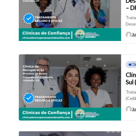
Des
– D
Trata
Desen
convê
Ju
Cl
Clí
Sul 
Trata
(Ceil
em Ce
Ju