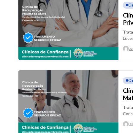
Cl
Clí
Pri
Trata
Lucen
espec
Ju
Cl
Clí
Mat
Trata
Const
espec
Ju