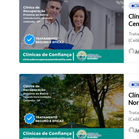
Cl
Clí
Cen
Trata
(Ceil
em Ce
Ju
Cl
Clí
Nor
Trata
(Ceil
em Ce
Ju