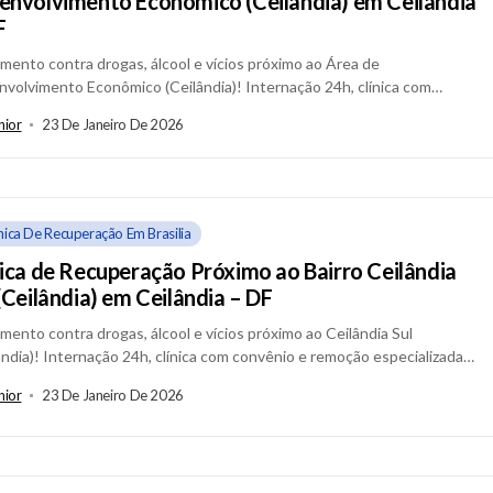
envolvimento Econômico (Ceilândia) em Ceilândia
F
mento contra drogas, álcool e vícios próximo ao Área de
volvimento Econômico (Ceilândia)! Internação 24h, clínica com
nio e remoção especializada em Ceilândia –...
nior
23 De Janeiro De 2026
ínica De Recuperação Em Brasilia
nica de Recuperação Próximo ao Bairro Ceilândia
(Ceilândia) em Ceilândia – DF
mento contra drogas, álcool e vícios próximo ao Ceilândia Sul
ândia)! Internação 24h, clínica com convênio e remoção especializada
ilândia – DF. Se...
nior
23 De Janeiro De 2026