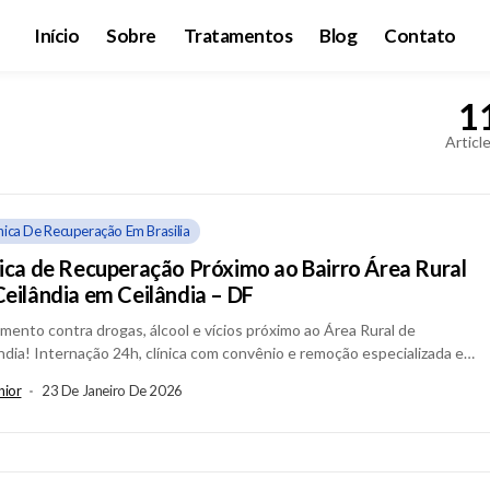
Início
Sobre
Tratamentos
Blog
Contato
1
Articl
ínica De Recuperação Em Brasilia
nica de Recuperação Próximo ao Bairro Área Rural
Ceilândia em Ceilândia – DF
mento contra drogas, álcool e vícios próximo ao Área Rural de
ndia! Internação 24h, clínica com convênio e remoção especializada em
dia – DF....
nior
23 De Janeiro De 2026