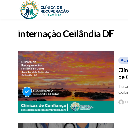
internação Ceilândia DF
Cl
Clí
de 
Trata
Ceilâ
Ceilân
Ju