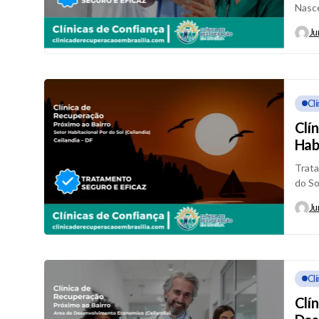
Nasce
espec
Ju
Cl
Clí
Hab
Trata
do So
espec
Ju
Cl
Clí