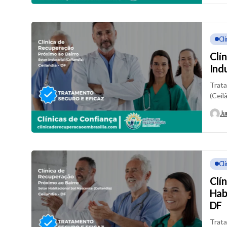
Cl
Clí
Indu
Trata
(Ceil
em Ce
Ju
Cl
Clí
Hab
DF
Trata